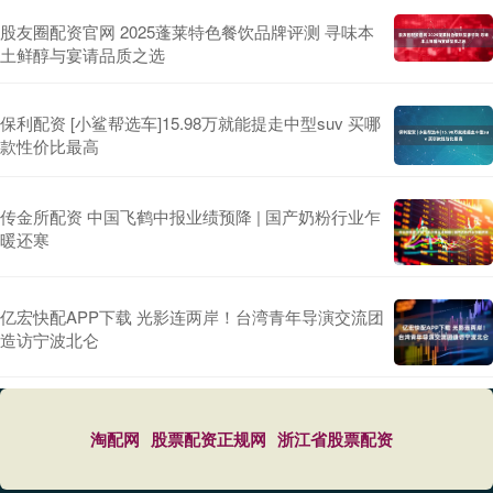
股友圈配资官网 2025蓬莱特色餐饮品牌评测 寻味本
土鲜醇与宴请品质之选
保利配资 [小鲨帮选车]15.98万就能提走中型suv 买哪
款性价比最高
传金所配资 中国飞鹤中报业绩预降 | 国产奶粉行业乍
暖还寒
亿宏快配APP下载 光影连两岸！台湾青年导演交流团
造访宁波北仑
淘配网
股票配资正规网
浙江省股票配资