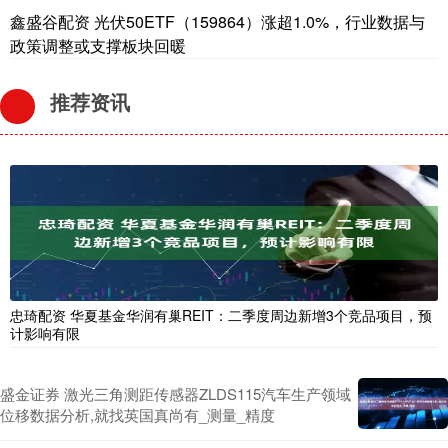
鑫盛谷配资 光伏50ETF（159864）涨超1.0%，行业数据与
政策调整或支撑板块回暖
推荐资讯
忠琦配资 华夏基金华润有巢REIT：二季度周边新增3个竞品项目，预
计影响有限
盛金证券 激光三角测距传感器ZLDS115汽车生产领域
位移数据分析,就找英国真尚有_测量_精度