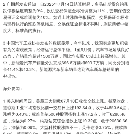
2.广期所发布通知，自2025年7月14日结算时起，多晶硅期货合约涨
跌停板幅度调整为9%，投机交易保证金标准调整为11%，套期保值交
易保证金标准调整为10%。如遇上述涨跌停板幅度、交易保证金标准
与现行执行的涨跌停板幅度、交易保证金标准不同时，则按两者中幅
度大、标准高的执行。
3.中国汽车工业协会发布的数据显示，今年以来，我国实施更加积极
有为的宏观政策，经济运行总体平稳。1至6月份，汽车市场延续良好
态势，产销量均超过1500万辆，同比均实现10%以上较高增长。其
中，新能源汽车产销量分别完成696.8万辆和693.7万辆，同比分别增
长41.4%和40.3%。新能源汽车新车销量达到汽车新车总销量的
44.3%。
海外要闻：
1.美东时间周四，美股三大指数07月10日收盘全线上涨。截至收盘，
道琼斯工业平均指数比前一交易日上涨192.34点，收于44650.64点，
涨幅为0.43%；标准普尔500种股票指数上涨17.2点，收于6280.46
点，涨幅为0.27%；纳斯达克综合指数上涨19.32点，收于20630.66
点，涨幅为0.09%。大型科技股涨跌不一，英伟达涨0.75%，微软跌
0.4%，苹果涨0.6%，亚马逊跌0.13%，谷歌C涨0.59%，Meta跌