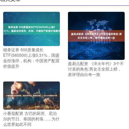
稳拿证券 500质量成长
ETF(560500)上涨0.31%，国盛
金控涨停，机构：中国资产配置
盈易点配资 《淬火年代》3个不
价值提升
讨喜的角色:男女主全部上榜，
差评理由出奇一致
小番茄配资 古巴的厨房、尼泊
尔的节日、泰国的村落……为什
么世界如此不同