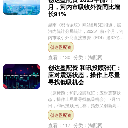
月，河内市吸收外资同比增
长91%
越南《都市论坛》网站8月5日报道，据
河内统计分局统计，2025年前7个月，河
内市吸引外商直接投资（FDI）逾37亿美
元，同比增长91%。其中新批外资项目
创达盈配资
222个....
查看：
130
分类：
淘配网
创达盈配资 和讯投顾张汇：
应对震荡状态，操作上尽量
寻找低吸机会
（原标题：和讯投顾张汇：应对震荡状
态，操作上尽量寻找低吸机会） 7月11
日，和讯投顾张汇称，指数又创新高，
对于大盘后续走势，若采用较为粗糙的
创达盈配资
判断方法，可紧盯5日....
查看：
117
分类：
淘配网