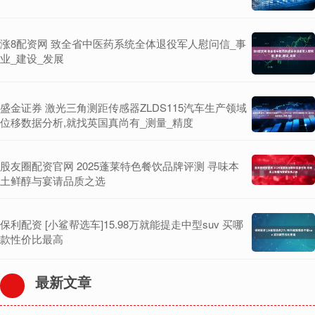
涨8配资网 致全省中医药系统全体退役军人慰问信_事
业_建设_发展
盛金证券 激光三角测距传感器ZLDS115汽车生产领域
位移数据分析,就找英国真尚有_测量_精度
股友圈配资官网 2025蓬莱特色餐饮品牌评测 寻味本
土鲜醇与宴请品质之选
保利配资 [小鲨帮选车]15.98万就能提走中型suv 买哪
款性价比最高
最新文章