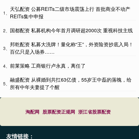
天弘配资 公募REITs二级市场震荡上行 首批商业不动产
1、
REITs集中申报
国都配资 私募机构今年首月调研超2000次 重视科技主线
2、
邦乾配资 私募大洗牌！量化称“王”，外资险资抄底入局！
3、
百亿只是入场券……
前莱策略 工商银行卢永真，离任了
4、
融盛配资 从裸婚到共扛63亿债，55岁王中磊的落魄，给
5、
所有中年夫妻提了个醒
淘配网
股票配资正规网
浙江省股票配资
友情链接：